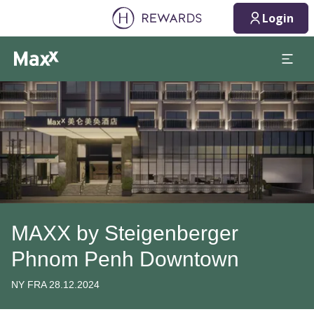
07.08.2026
08.08.2026
Login
1 Værelse(r) ⋅ 1 Voksen
Slide 1 af 1
MAXX by Steigenberger
Phnom Penh Downtown
NY FRA 28.12.2024