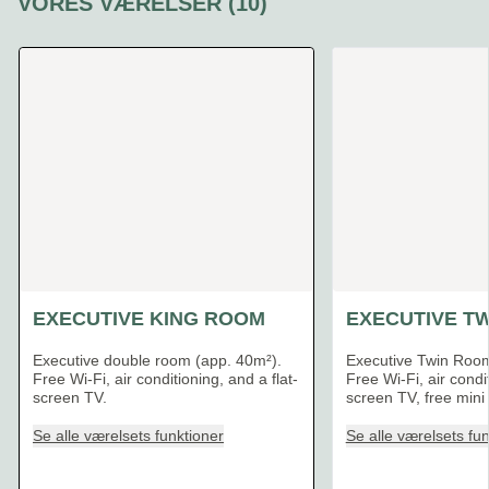
VORES VÆRELSER
(
10
)
Slide 1 af 10
EXECUTIVE KING ROOM
EXECUTIVE T
Executive double room (app. 40m²).
Executive Twin Room
Free Wi-Fi, air conditioning, and a flat-
Free Wi-Fi, air condit
screen TV.
screen TV, free mini 
Se alle værelsets funktioner
Se alle værelsets fun