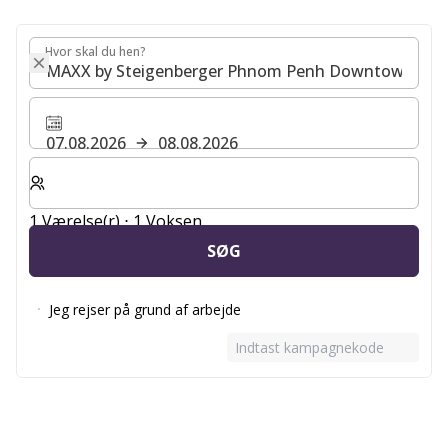
Hvor skal du hen?
Hvor skal du hen?
07.08.2026
08.08.2026
Vælg antal værelser og gæster til dit ophold
1 Værelse(r) ⋅ 1 Voksen
SØG
Jeg rejser på grund af arbejde
Indtast kampagnekode