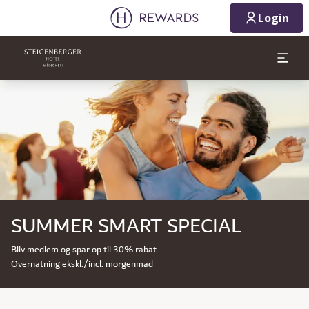
Login
Slide 1 af 1
SUMMER SMART SPECIAL
Bliv medlem og spar op til 30% rabat
Overnatning ekskl./incl. morgenmad