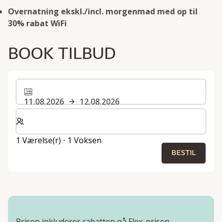
Overnatning ekskl./incl. morgenmad med op til
30% rabat
WiFi
BOOK TILBUD
11.08.2026
12.08.2026
Vælg antal værelser og gæster til dit ophold
1 Værelse(r) ⋅ 1 Voksen
BESTIL
Prisen inkluderer rabatten på Flex-prisen.