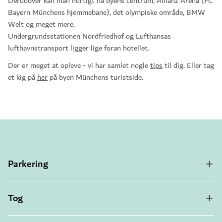
Derudover kan man hurtigt nå byens centrum, Allianz Arena (FC
Bayern Münchens hjemmebane), det olympiske område, BMW
Welt og meget mere.
Undergrundsstationen Nordfriedhof og Lufthansas
lufthavnstransport ligger lige foran hotellet.
Der er meget at opleve - vi har samlet nogle
tips
til dig. Eller tag
et kig på
her
på byen Münchens turistside.
Parkering
Tog