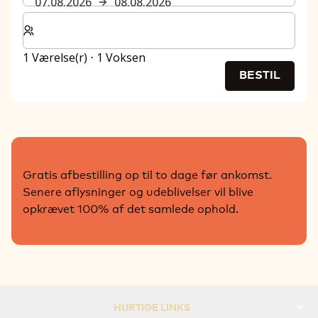
07.08.2026
08.08.2026
Vælg antal værelser og gæster til dit ophold
1 Værelse(r) ⋅ 1 Voksen
BESTIL
Gratis afbestilling op til to dage før ankomst.
Senere aflysninger og udeblivelser vil blive
opkrævet 100% af det samlede ophold.
HURTIGE LINKS