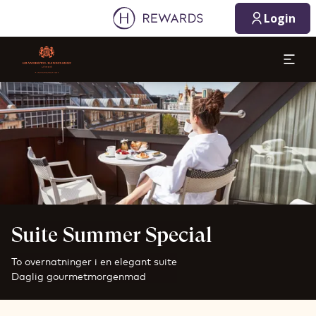
Login
Slide 1 af 1
Suite Summer Special
To overnatninger i en elegant suite
Daglig gourmetmorgenmad