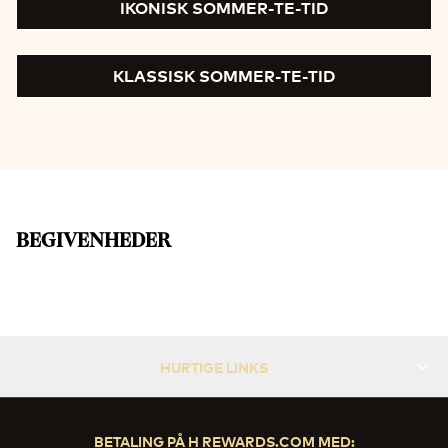
IKONISK SOMMER-TE-TID
KLASSISK SOMMER-TE-TID
BEGIVENHEDER
Den lille kok
Slide 1 af 3
HURTIGE LINKS
BETALING PÅ H REWARDS.COM MED: