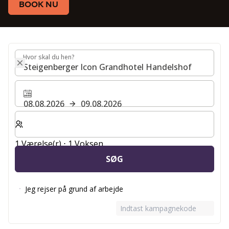
BOOK NU
Hvor skal du hen?
Hvor skal du hen?
08.08.2026
09.08.2026
Vælg antal værelser og gæster til dit ophold
1 Værelse(r) ⋅ 1 Voksen
SØG
Jeg rejser på grund af arbejde
Indtast kampagnekode