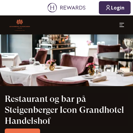
08.08.2026
09.08.2026
Login
1 Værelse(r) ⋅ 1 Voksen
Slide 1 af 1
Restaurant og bar på
Steigenberger Icon Grandhotel
Handelshof