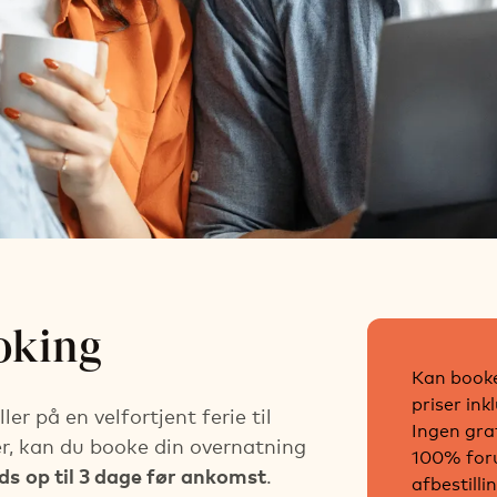
ig ankomst
ooking
Kan booke
priser ink
er på en velfortjent ferie til
Ingen grat
er, kan du booke din overnatning
100% foru
ds
op til 3 dage før ankomst
.
afbestilli