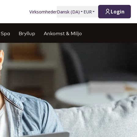
Login
Virksomheder
Dansk
(
DA
)
EUR
 Spa
Bryllup
Ankomst & Miljo