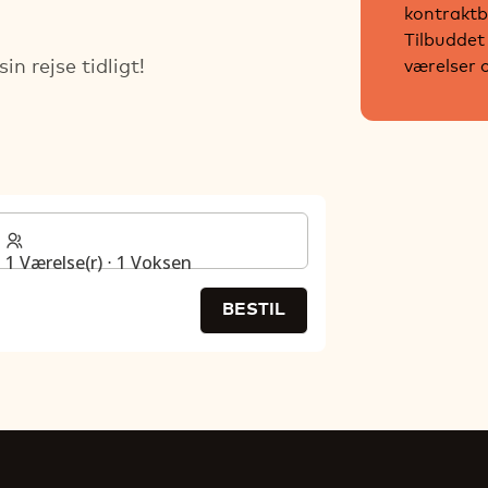
kontraktb
Tilbuddet
værelser 
n rejse tidligt!
1 Værelse(r) ⋅ 1 Voksen
BESTIL