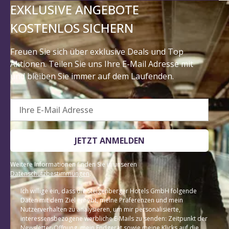
EXKLUSIVE ANGEBOTE
KOSTENLOS SICHERN
Freuen Sie sich über exklusive Deals und Top
Aktionen. Teilen Sie uns Ihre E-Mail Adresse mit
und bleiben Sie immer auf dem Laufenden.
Ihre E-Mail Adresse
JETZT ANMELDEN
Weitere Informationen finden Sie in unseren
Datenschutzbestimmungen
.
Ich willige ein, dass die Steigenberger Hotels GmbH folgende
Daten mit dem Ziel erhebt, meine Präferenzen und mein
Nutzerverhalten zu analysieren, um mir personalisierte,
interessensbezogene werbliche E-Mails zu senden: Zeitpunkt der
Newsletter-Öffnung, mein Endgerät sowie meine Klicks auf die