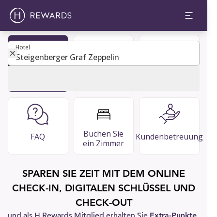
Hotel
Hotel
Mitglied
Restaurants
Guest Guide
werden
& Bars
Buchen Sie
FAQ
Kundenbetreuung
ein Zimmer
SPAREN SIE ZEIT MIT DEM ONLINE
CHECK-IN, DIGITALEN SCHLÜSSEL UND
CHECK-OUT
und als H Rewards Mitglied erhalten Sie
Extra-Punkte