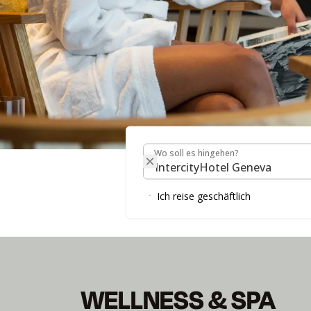
Wo soll es hingehen?
Wo soll es hingehen?
WELLNESS & SPA
Ich reise geschäftlich
WELLNESS & SPA