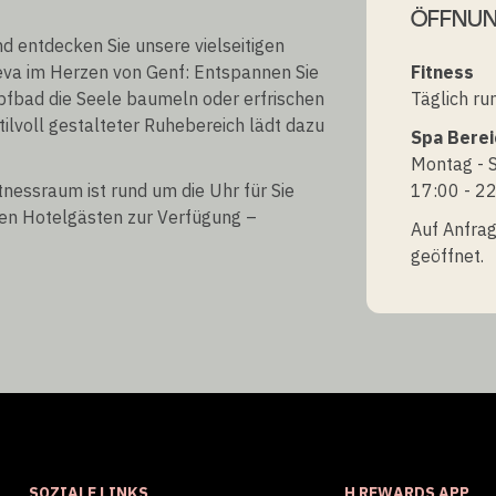
ÖFFNUN
d entdecken Sie unsere vielseitigen
eva im Herzen von Genf: Entspannen Sie
Fitness
pfbad die Seele baumeln oder erfrischen
Täglich ru
ilvoll gestalteter Ruhebereich lädt dazu
Spa Berei
Montag - S
tnessraum ist rund um die Uhr für Sie
17:00 - 2
ren Hotelgästen zur Verfügung –
Auf Anfrag
geöffnet.
SOZIALE LINKS
H REWARDS APP