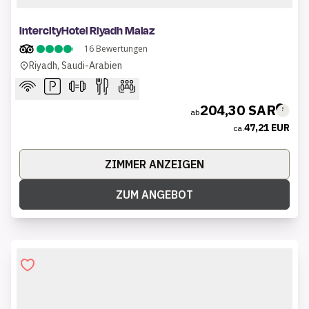
1 of 6
IntercityHotel Riyadh Malaz
16
Bewertungen
Riyadh, Saudi-Arabien
204,30 SAR
ab
47,21 EUR
ca.
ZIMMER ANZEIGEN
ZUM ANGEBOT