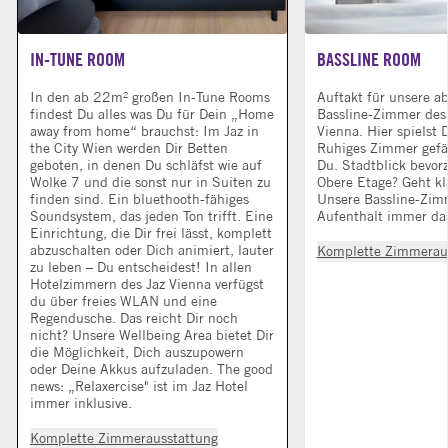
IN-TUNE ROOM
BASSLINE ROOM
In den ab 22m² großen In-Tune Rooms
Auftakt für unsere a
findest Du alles was Du für Dein „Home
Bassline-Zimmer des 
away from home“ brauchst: Im Jaz in
Vienna. Hier spielst 
the City Wien werden Dir Betten
Ruhiges Zimmer gefä
geboten, in denen Du schläfst wie auf
Du. Stadtblick bevor
Wolke 7 und die sonst nur in Suiten zu
Obere Etage? Geht kl
finden sind. Ein bluethooth-fähiges
Unsere Bassline-Zi
Soundsystem, das jeden Ton trifft. Eine
Aufenthalt immer das
Einrichtung, die Dir frei lässt, komplett
abzuschalten oder Dich animiert, lauter
Komplette Zimmerau
zu leben – Du entscheidest! In allen
Hotelzimmern des Jaz Vienna verfügst
du über freies WLAN und eine
Regendusche. Das reicht Dir noch
nicht? Unsere Wellbeing Area bietet Dir
die Möglichkeit, Dich auszupowern
oder Deine Akkus aufzuladen. The good
news: „Relaxercise" ist im Jaz Hotel
immer inklusive.
Komplette Zimmerausstattung