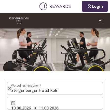
10.08.2026
11.08.2026
Login
1 Zimmer ⋅ 1 Erwachsener
Dia 1 von 1
Wo soll es hingehen?
Wo soll es hingehen?
10.08.2026
11.08.2026