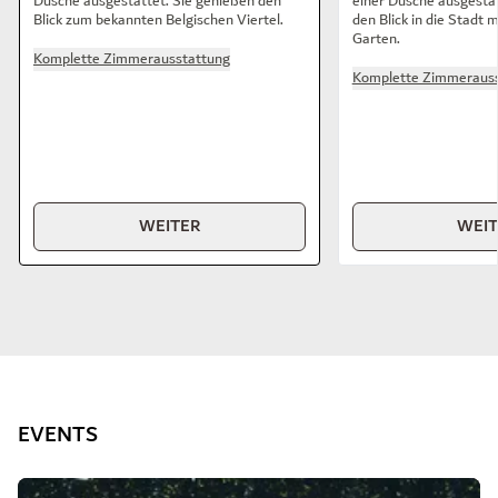
Dusche ausgestattet. Sie genießen den
einer Dusche ausgestat
Blick zum bekannten Belgischen Viertel.
den Blick in die Stadt 
Garten.
Komplette Zimmerausstattung
Komplette Zimmerauss
WEITER
WEI
EVENTS
Dia 1 von 3