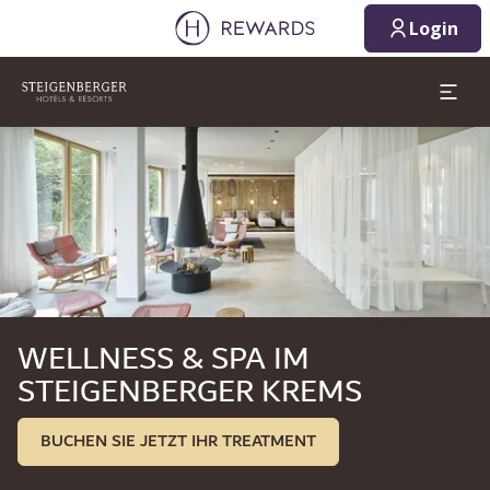
09.08.2026
10.08.2026
Login
1 Zimmer ⋅ 1 Erwachsener
Dia 1 von 1
WELLNESS & SPA IM
STEIGENBERGER KREMS
BUCHEN SIE JETZT IHR TREATMENT