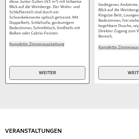
diese Junior-Suiten (45 m²) mit teilweise
Gediegenes Ambiente, 
Blick auf die Weinberge. Der Wohn- und
Blick auf die Weinberg
Schlafbereich sind durch ein
Kingsize Bett, Loungee
Schrankelemente optisch getrennt. Mit
Badezimmer, frei steh
Doppelbett, Schlafsofa, geräumigem
begehbare Dusche, se
Badezimmer, Schreibtisch, Großteils mit
Direkter Zugang zum 
Balkon oder Cabrio-Fenster.
Bereich.
Komplette Zimmerausstattung
Komplette Zimmerauss
WEITER
WEI
VERANSTALTUNGEN