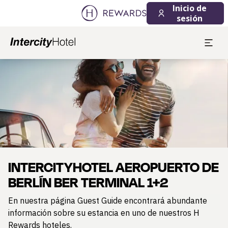
08/08/2026
09/08/2026
Inicio de
1 Habitación(es) ⋅ 1 Adulto
sesión
Diapositiva 1 de 1
INTERCITYHOTEL AEROPUERTO DE
BERLÍN BER TERMINAL 1+2
En nuestra página Guest Guide encontrará abundante
información sobre su estancia en uno de nuestros H
Rewards hoteles.