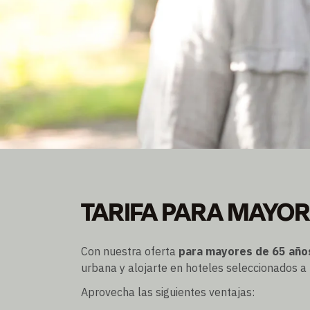
TARIFA PARA MAYO
TARIFA PARA MAYOR
Precio especial para todas las personas mayores d
Disponible todo el año previa solicitud y sujeto a di
Con nuestra oferta
para mayores de 65 año
urbana y alojarte en hoteles seleccionados a 
Aprovecha las siguientes ventajas: