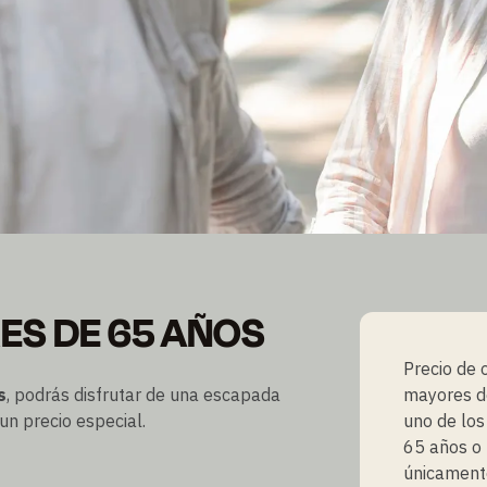
RES DE 65 AÑOS
ES DE 65 AÑOS
e 65 años
sponibilidad
Precio de 
s
, podrás disfrutar de una escapada
mayores d
un precio especial.
uno de los
65 años o 
únicament