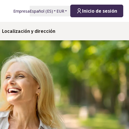
Inicio de sesión
Empresa
Español
(
ES
)
EUR
Localización y dirección