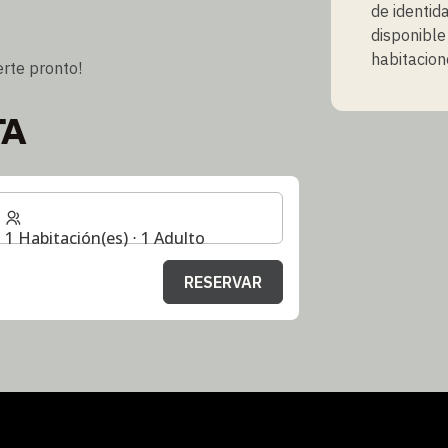
de identida
disponible
habitacione
rte pronto!
TA
1 Habitación(es) ⋅ 1 Adulto
RESERVAR