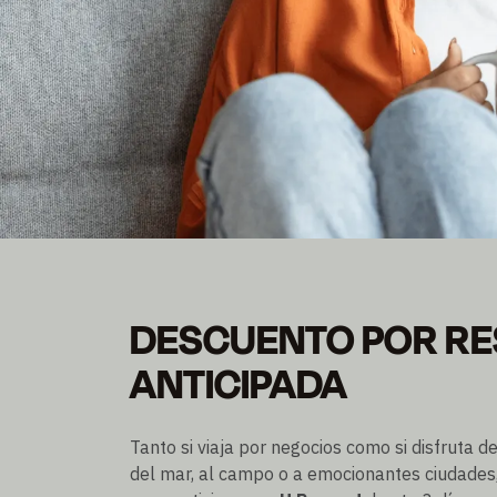
PRECIO POR RESER
DESCUENTO POR R
Ahorre hasta un 20% sobre el precio Flex
ANTICIPADA
Se puede reservar hasta 3 días antes de la llegada
Tanto si viaja por negocios como si disfruta d
del mar, al campo o a emocionantes ciudades,