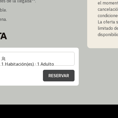
tes de la llegada**.
el momento
cancelació
ble.
condicione
ena.
La oferta 
limitado d
TA
disponibili
1 Habitación(es) ⋅ 1 Adulto
RESERVAR