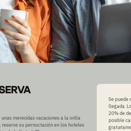
VA ANTICIPADA
ESERVA
Se puede r
llegada. L
20% de des
e unas merecidas vacaciones a la orilla
posible ca
 reserve su pernoctación en los hoteles
gratuitam