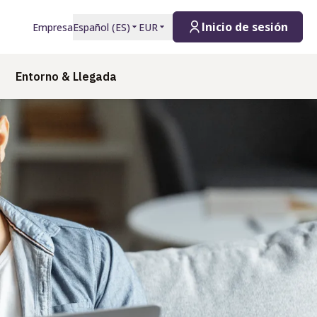
Inicio de sesión
Empresa
Español
(
ES
)
EUR
Entorno & Llegada