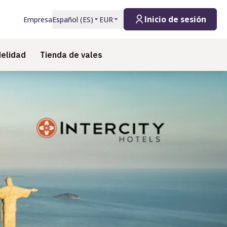
Inicio de sesión
Empresa
Español
(
ES
)
EUR
delidad
Tienda de vales