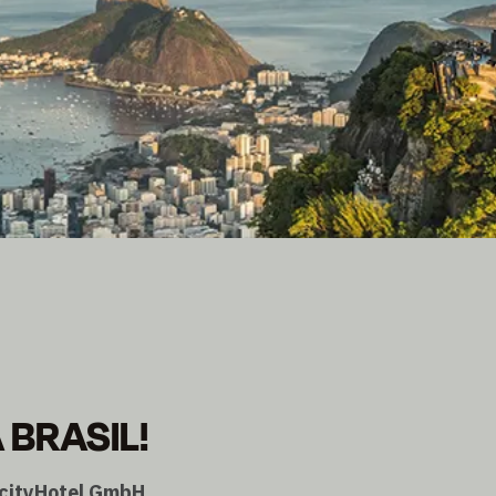
 BRASIL!
ercityHotel GmbH