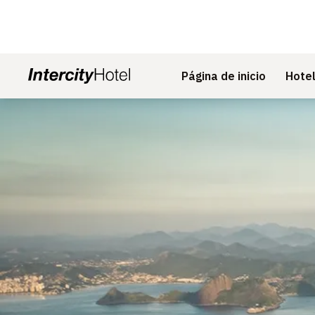
Página de inicio
Hote
Diapositiva 1 de 1