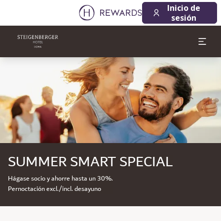
Inicio de
sesión
Diapositiva 1 de 1
SUMMER SMART SPECIAL
Hágase socio y ahorre hasta un 30%.
Pernoctación excl./incl. desayuno