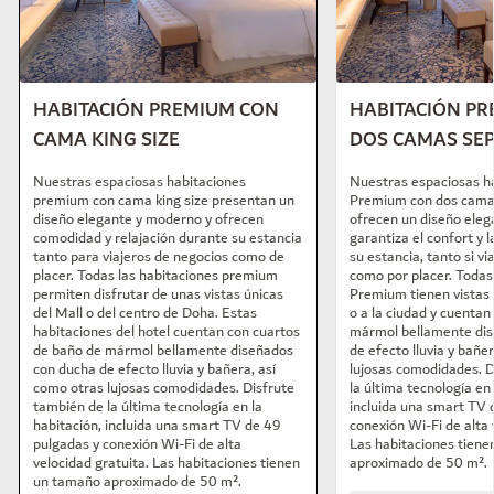
HABITACIÓN PREMIUM CON
HABITACIÓN P
CAMA KING SIZE
DOS CAMAS SE
Nuestras espaciosas habitaciones
Nuestras espaciosas h
premium con cama king size presentan un
Premium con dos cama
diseño elegante y moderno y ofrecen
ofrecen un diseño ele
comodidad y relajación durante su estancia
garantiza el confort y l
tanto para viajeros de negocios como de
su estancia, tanto si vi
placer. Todas las habitaciones premium
como por placer. Todas
permiten disfrutar de unas vistas únicas
Premium tienen vistas 
del Mall o del centro de Doha. Estas
o a la ciudad y cuentan
habitaciones del hotel cuentan con cuartos
mármol bellamente dis
de baño de mármol bellamente diseñados
de efecto lluvia y bañe
con ducha de efecto lluvia y bañera, así
lujosas comodidades. D
como otras lujosas comodidades. Disfrute
la última tecnología en 
también de la última tecnología en la
incluida una smart TV 
habitación, incluida una smart TV de 49
conexión Wi-Fi de alta 
pulgadas y conexión Wi-Fi de alta
Las habitaciones tien
velocidad gratuita. Las habitaciones tienen
aproximado de 50 m².
un tamaño aproximado de 50 m².