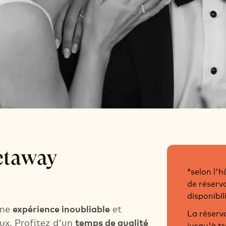
nce Getaway
etaway
*selon l'h
de réserv
disponibili
une
expérience inoubliable
et
La réserv
ux. Profitez d'un
temps de qualité
jusqu'à tr