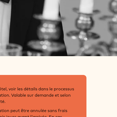
ôtel, voir les détails dans le processus
ation. Valable sur demande et selon
té.
ation peut être annulée sans frais
ois jours avant l'arrivée. En cas