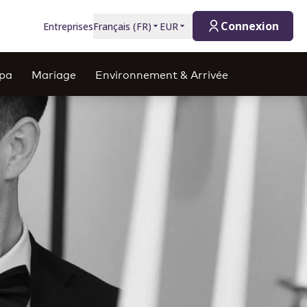
Connexion
Entreprises
Français
(
FR
)
EUR
spa
Mariage
Environnement & Arrivée