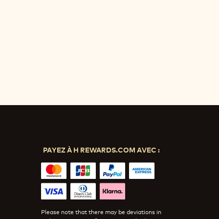
PAYEZ À H REWARDS.COM AVEC :
Please note that there may be deviations in