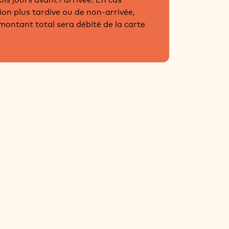
ion plus tardive ou de non-arrivée,
ontant total sera débité de la carte