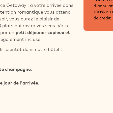
ce Getaway : à votre arrivée dans
d'annulat
100% du m
attention romantique vous attend
de crédit.
ir, vous aurez le plaisir de
3 plats qui ravira vos sens. Votre
 par un
petit déjeuner copieux et
 également incluse.
ir bientôt dans notre hôtel !
e de champagne
.
e jour de l'arrivée
.