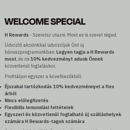
WELCOME SPECIAL
H Rewards
- Szeretsz utazni. Most ez is szeret téged.
Üdvözlő akciónkkal üdvözöljük Önt új
bónuszprogramunkban.
Legyen tagja a H Rewards
most
, és mi
10% kedvezményt adunk Önnek
közvetlenül foglaláskor.
Profitáljon egyszer a következőkből:
Éjszakai tartózkodás 10% kedvezménnyel a flex
árból
Nincs előlegfizetés
Flexibilis lemondási feltételek
Egyszeri és közvetlenül foglalható új szálláshelyek
számára H Rewards-tagok számára