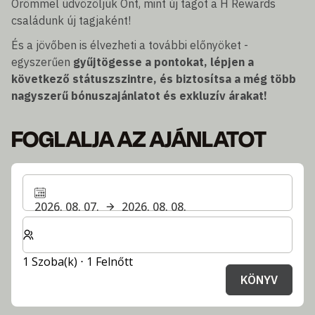
Örömmel üdvözöljük Önt, mint új tagot a H Rewards
családunk új tagjaként!
És a jövőben is élvezheti a további előnyöket -
egyszerűen
gyűjtögesse a pontokat, lépjen a
következő státuszszintre, és biztosítsa a még több
nagyszerű bónuszajánlatot és exkluzív árakat!
FOGLALJA AZ AJÁNLATOT
2026. 08. 07.
2026. 08. 08.
Válassza ki a szobák és a vendégek számát
1 Szoba(k) ⋅ 1 Felnőtt
KÖNYV