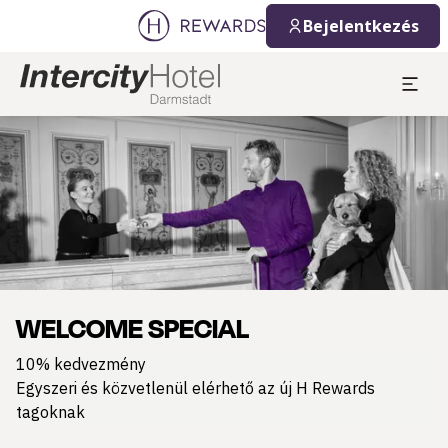
Bejelentkezés
Dia: 1 of 1
WELCOME SPECIAL
10% kedvezmény
Egyszeri és közvetlenül elérhető az új H Rewards
tagoknak