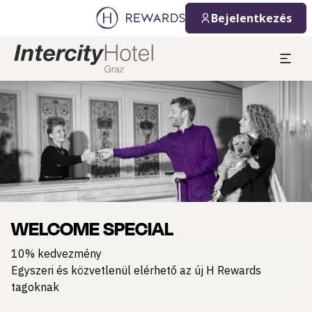
Bejelentkezés
Dia: 1 of 1
WELCOME SPECIAL
10% kedvezmény
Egyszeri és közvetlenül elérhető az új H Rewards
tagoknak