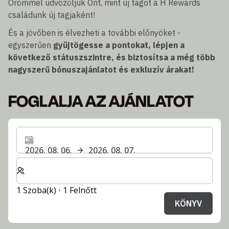
Örömmel üdvözöljük Önt, mint új tagot a H Rewards
családunk új tagjaként!
És a jövőben is élvezheti a további előnyöket -
egyszerűen
gyűjtögesse a pontokat, lépjen a
következő státuszszintre, és biztosítsa a még több
nagyszerű bónuszajánlatot és exkluzív árakat!
FOGLALJA AZ AJÁNLATOT
2026. 08. 06.
2026. 08. 07.
Válassza ki a szobák és a vendégek számát
1 Szoba(k) ⋅ 1 Felnőtt
KÖNYV