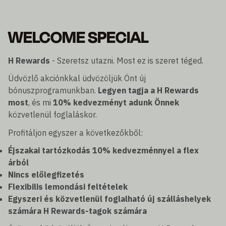
WELCOME SPECIAL
H Rewards
- Szeretsz utazni. Most ez is szeret téged.
Üdvözlő akciónkkal üdvözöljük Önt új
bónuszprogramunkban.
Legyen tagja a H Rewards
most
, és mi
10% kedvezményt adunk Önnek
közvetlenül foglaláskor.
Profitáljon egyszer a következőkből:
Éjszakai tartózkodás 10% kedvezménnyel a flex
árból
Nincs előlegfizetés
Flexibilis lemondási feltételek
Egyszeri és közvetlenül foglalható új szálláshelyek
számára H Rewards-tagok számára