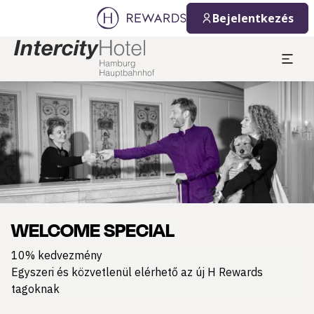
Bejelentkezés
Dia: 1 of 1
WELCOME SPECIAL
10% kedvezmény
Egyszeri és közvetlenül elérhető az új H Rewards
tagoknak