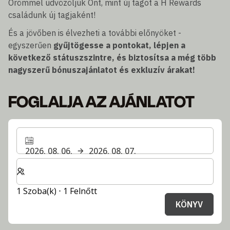
Örömmel üdvözöljük Önt, mint új tagot a H Rewards
családunk új tagjaként!
És a jövőben is élvezheti a további előnyöket -
egyszerűen
gyűjtögesse a pontokat, lépjen a
következő státuszszintre, és biztosítsa a még több
nagyszerű bónuszajánlatot és exkluzív árakat!
FOGLALJA AZ AJÁNLATOT
2026. 08. 06.
2026. 08. 07.
Válassza ki a szobák és a vendégek számát
1 Szoba(k) ⋅ 1 Felnőtt
KÖNYV