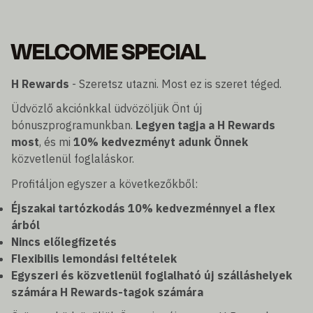
WELCOME SPECIAL
H Rewards
- Szeretsz utazni. Most ez is szeret téged.
Üdvözlő akciónkkal üdvözöljük Önt új
bónuszprogramunkban.
Legyen tagja a H Rewards
most
, és mi
10% kedvezményt adunk Önnek
közvetlenül foglaláskor.
Profitáljon egyszer a következőkből:
Éjszakai tartózkodás 10% kedvezménnyel a flex
árból
Nincs előlegfizetés
Flexibilis lemondási feltételek
Egyszeri és közvetlenül foglalható új szálláshelyek
számára H Rewards-tagok számára