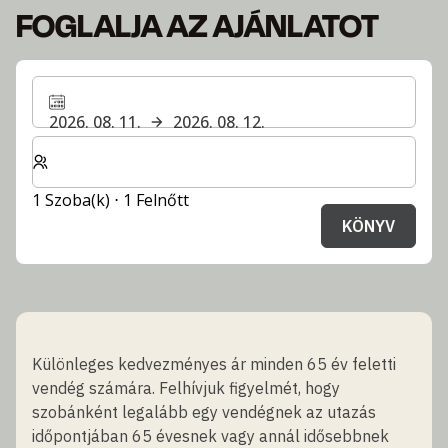
FOGLALJA AZ AJÁNLATOT
2026. 08. 11.
2026. 08. 12.
Válassza ki a szobák és a vendégek számát
1 Szoba(k) ⋅ 1 Felnőtt
KÖNYV
Különleges kedvezményes ár minden 65 év feletti
vendég számára. Felhívjuk figyelmét, hogy
szobánként legalább egy vendégnek az utazás
időpontjában 65 évesnek vagy annál idősebbnek