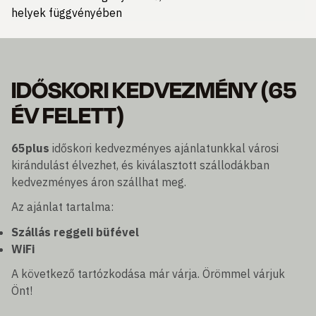
helyek függvényében
IDŐSKORI KEDVEZMÉNY (65
ÉV FELETT)
65plus
időskori kedvezményes ajánlatunkkal városi
kirándulást élvezhet, és kiválasztott szállodákban
kedvezményes áron szállhat meg.
Az ajánlat tartalma:
Szállás reggeli büfével
WiFi
A következő tartózkodása már várja. Örömmel várjuk
Önt!