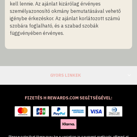
kell lennie. Az ajánlat kizárólag érvényes
személyazonosító okmány bemutatásával vehető
igénybe érkezéskor. Az ajánlat korlátozott számú
szobára foglalható, és a szabad szobák
függvényében érvényes.
GYORS LINKEK
FIZETÉS H REWARDS.COM SEGÍTSÉGÉVEL:
Please note that there may be a variation in payment methods offered at