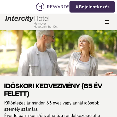
Bejelentkezés
Dia: 1 of 1
IDŐSKORI KEDVEZMÉNY (65 ÉV
FELETT)
Különleges ár minden 65 éves vagy annál idősebb
személy számára
Évente bármikor igényelhető, a rendelkezésre álló