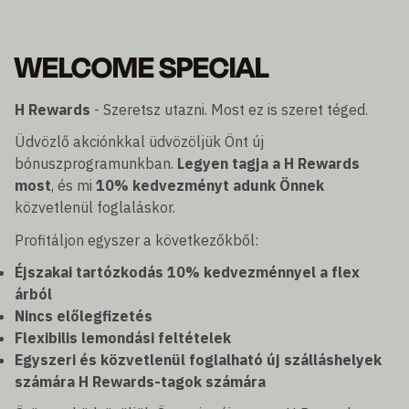
WELCOME SPECIAL
H Rewards
- Szeretsz utazni. Most ez is szeret téged.
Üdvözlő akciónkkal üdvözöljük Önt új
bónuszprogramunkban.
Legyen tagja a H Rewards
most
, és mi
10% kedvezményt adunk Önnek
közvetlenül foglaláskor.
Profitáljon egyszer a következőkből:
Éjszakai tartózkodás 10% kedvezménnyel a flex
árból
Nincs előlegfizetés
Flexibilis lemondási feltételek
Egyszeri és közvetlenül foglalható új szálláshelyek
számára H Rewards-tagok számára