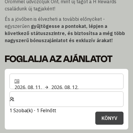
Örömmel üdvözöljük Önt, mint új tagot a H Rewards
családunk új tagjaként!
És a jövőben is élvezheti a további előnyöket -
egyszerűen
gyűjtögesse a pontokat, lépjen a
következő státuszszintre, és biztosítsa a még több
nagyszerű bónuszajánlatot és exkluzív árakat!
FOGLALJA AZ AJÁNLATOT
2026. 08. 11.
2026. 08. 12.
Válassza ki a szobák és a vendégek számát
1 Szoba(k) ⋅ 1 Felnőtt
KÖNYV