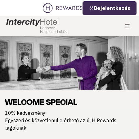
Bejelentkezés
Dia: 1 of 1
WELCOME SPECIAL
10% kedvezmény
Egyszeri és közvetlenül elérhető az új H Rewards
tagoknak