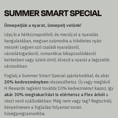
SUMMER SMART SPECIAL
Ünnepeljük a nyarat, ünnepelj velünk!
Lépj ki a hétköznapokból, és merülj el a nyaralás
hangulatában, megvan számodra a tökéletes nyári
mixünk! Legyen szó családi nyaralásról,
városlátogatásról, romantikus kikapcsolódásról
kettesben vagy üzleti útról, élvezd a nyarat a legszebb
városokban.
Foglalj a Summer Smart Special ajánlatunkkal, és akár
20% kedvezményben
részesülhetsz. Új vagy meglévő
H Rewards tagként további 10% kedvezményt kapsz, így
akár 30% megtakarítást is elérhetsz a Flex árból
a
részt vevő szállodákban. Még nem vagy tag? Regisztrálj
kényelmesen a foglalási folyamat során
hűségprogramunkba.