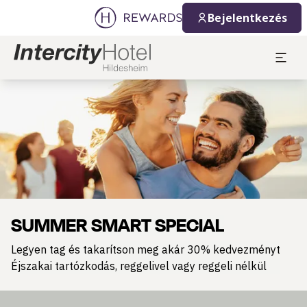
Bejelentkezés
Dia: 1 of 1
SUMMER SMART SPECIAL
Legyen tag és takarítson meg akár 30% kedvezményt
Éjszakai tartózkodás, reggelivel vagy reggeli nélkül