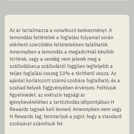
Az ár tartalmazza a vonatkozó kedvezményt. A
lemondási feltételek a foglalási folyamat során
elérhető szerződési feltételekben találhatók.
Amennyiben a lemondás a megadottnál később
történik, vagy a vendég nem jelenik meg a
szállodában,a szállodától függően legfeljebb a
teljes foglalási összeg 10%-a téríthető vissza. Az
ajánlat korlátozott számú szobára foglalható, és a
szabad helyek függvényében érvényes. Felhívjuk
figyelmedet: az exkluzív tagsági ár
igénybevételéhez a tartózkodás időpontjában H
Rewards tagnak kell lenned. Amennyiben nem vagy
H Rewards tag, fenntartjuk a jogot, hogy a standard
szobaárat számítsuk fel.