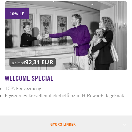
10% LE
92,31 EUR
a címről
WELCOME SPECIAL
10% kedvezmény
Egyszeri és közvetlenül elérhető az új H Rewards tagoknak
GYORS LINKEK