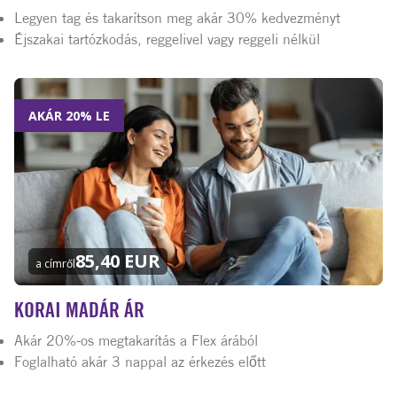
Legyen tag és takarítson meg akár 30% kedvezményt
Éjszakai tartózkodás, reggelivel vagy reggeli nélkül
AKÁR 20% LE
85,40 EUR
a címről
KORAI MADÁR ÁR
Akár 20%-os megtakarítás a Flex árából
Foglalható akár 3 nappal az érkezés előtt