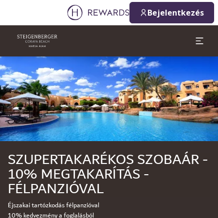
Bejelentkezés
Dia: 1 of 1
SZUPERTAKARÉKOS SZOBAÁR -
10% MEGTAKARÍTÁS -
FÉLPANZIÓVAL
Éjszakai tartózkodás félpanzióval
10% kedvezmény a foglalásból