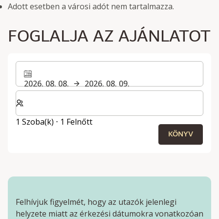
Adott esetben a városi adót nem tartalmazza.
FOGLALJA AZ AJÁNLATOT
2026. 08. 08.
2026. 08. 09.
Válassza ki a szobák és a vendégek számát
1 Szoba(k) ⋅ 1 Felnőtt
KÖNYV
Felhívjuk figyelmét, hogy az utazók jelenlegi
helyzete miatt az érkezési dátumokra vonatkozóan