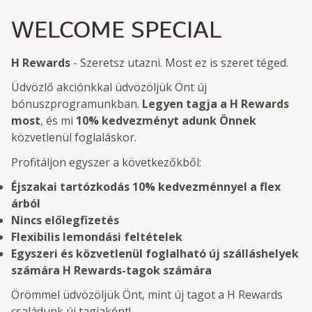
WELCOME SPECIAL
H Rewards
- Szeretsz utazni. Most ez is szeret téged.
Üdvözlő akciónkkal üdvözöljük Önt új
bónuszprogramunkban.
Legyen tagja a H Rewards
most
, és mi
10% kedvezményt adunk Önnek
közvetlenül foglaláskor.
Profitáljon egyszer a következőkből:
Éjszakai tartózkodás 10% kedvezménnyel a flex
árból
Nincs előlegfizetés
Flexibilis lemondási feltételek
Egyszeri és közvetlenül foglalható új szálláshelyek
számára H Rewards-tagok számára
Örömmel üdvözöljük Önt, mint új tagot a H Rewards
családunk új tagjaként!