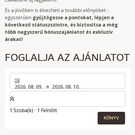
És a jövőben is élvezheti a további előnyöket -
egyszerűen
gyűjtögesse a pontokat, lépjen a
következő státuszszintre, és biztosítsa a még
több nagyszerű bónuszajánlatot és exkluzív
árakat!
FOGLALJA AZ AJÁNLATOT
2026. 08. 09.
2026. 08. 10.
Válassza ki a szobák és a vendégek számát
1 Szoba(k) ⋅ 1 Felnőtt
KÖNYV