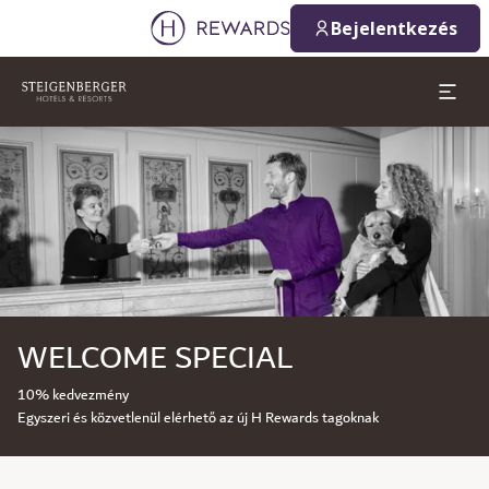
Bejelentkezés
Dia: 1 of 1
WELCOME SPECIAL
10% kedvezmény
Egyszeri és közvetlenül elérhető az új H Rewards tagoknak