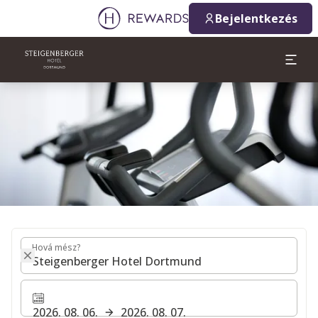
2026. 08. 06.
2026. 08. 07.
Bejelentkezés
1 Szoba(k) ⋅ 1 Felnőtt
Dia: 1 of 1
Hová mész?
Hová mész?
2026. 08. 06.
2026. 08. 07.