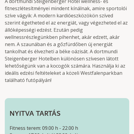
A dortmundi Steigenberger Hotel wellness- és
fitneszlétesítményei mindent kínálnak, amire sportolói
szíve vágyik: A modern kardióeszközökön szíved
szerint égetheted el az energiát, vagy végezheted el az
állóképességi edzést. Ezután pedig
wellnessrészlegünkben pihenhet, akár edzett, akár
nem. A szaunában és a gőzfürdőben új energiát
tankolhat és élvezheti a béke oázisát. A dortmundi
Steigenberger Hotelben különösen szívesen látott
lehetőségünk van a kocogók számára. Használja ki az
ideális edzési feltételeket a közeli Westfalenparkban
található futópályán!
NYITVA TARTÁS
Fitness terem: 09.00 h - 22.00 h