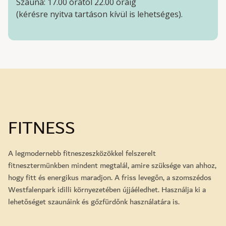
Szauna: 17.00 órától 22.00 óráig
(kérésre nyitva tartáson kívül is lehetséges).
FITNESS
A legmodernebb fitneszeszközökkel felszerelt
fitnesztermünkben mindent megtalál, amire szüksége van ahhoz,
hogy fitt és energikus maradjon. A friss levegőn, a szomszédos
Westfalenpark idilli környezetében újjáéledhet. Használja ki a
lehetőséget szaunáink és gőzfürdőnk használatára is.