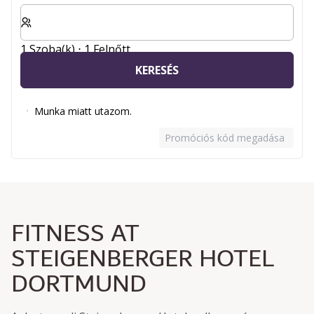
Válassza ki a szobák és a vendégek számát
1 Szoba(k) ⋅ 1 Felnőtt
KERESÉS
Munka miatt utazom.
Promóciós kód megadása
FITNESS AT
STEIGENBERGER HOTEL
DORTMUND