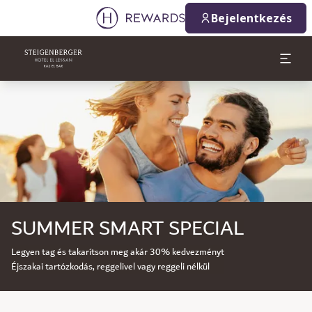
Bejelentkezés
Dia: 1 of 1
SUMMER SMART SPECIAL
Legyen tag és takarítson meg akár 30% kedvezményt
Éjszakai tartózkodás, reggelivel vagy reggeli nélkül