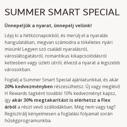
SUMMER SMART SPECIAL
Ünnepeljük a nyarat, ünnepelj velünk!
Lépj ki a hétköznapokból, és merülj el a nyaralás
hangulatában, megvan számodra a tökéletes nyári
mixünk! Legyen szó családi nyaralásról,
városlátogatásról, romantikus kikapcsolódásról
kettesben vagy üzleti útról, élvezd a nyarat a legszebb
városokban.
Foglalj a Summer Smart Special ajánlatunkkal, és akár
20% kedvezményben
részesülhetsz. Új vagy meglévő
H Rewards tagként további 10% kedvezményt kapsz,
így
akár 30% megtakarítást is elérhetsz a Flex
árból
a részt vevő szállodákban. Még nem vagy tag?
Regisztrálj kényelmesen a foglalási folyamat során
hűségprogramunkba.