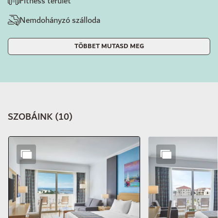
Fitness terület
Nemdohányzó szálloda
TÖBBET MUTASD MEG
SZOBÁINK
(
10
)
Dia: 1 of 10