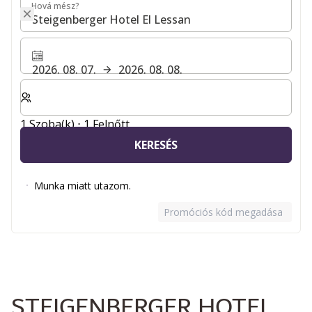
Hová mész?
Hová mész?
2026. 08. 07.
2026. 08. 08.
Válassza ki a szobák és a vendégek számát
1 Szoba(k) ⋅ 1 Felnőtt
KERESÉS
Munka miatt utazom.
Promóciós kód megadása
STEIGENBERGER HOTEL