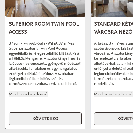
SUPERIOR ROOM TWIN POOL
STANDARD KÉT
ACCESS
VÁROSRA NÉZŐ 
37sqm-Twin-AC-Safe-WiFiA 37 m²-es
A tágas, 37 m²-es sta
Superior szobánk Twin Pool Access
szoba gyönyörű kilátást
egyedülálló és lélegzetelállító kilátást kínál
városára. A szoba kény
a Földközi-tengerre. A szoba kényelmes és
berendezett, a falakon
ízlésesen berendezett, gyönyörű művészeti
alkotásokkal, valamint
alkotásokkal a falakon és egy hangulatos
erkéllyel a délutáni te
erkéllyel a délutáni teához. A szobában
légkondicionálóval, mini
légkondicionáló, minibár, széf és
természetesen szobasze
természetesen szobaszerviz is található.
rendelkezik.
Minden szoba jellemzői
Minden szoba jellemző
KÖVETKEZŐ
KÖVET