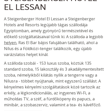
EL LESSAN
A Steigenberger Hotel El Lessan a Steigenberger
Hotels and Resorts legújabb tágas szállodája
Egyiptomban, amely gyönyörű természetével és
előkelő szolgáltatásaival tűnik ki. A szálloda a legjobb
helyen
, Ras El Bar bájos falujában található, ahol a
Nílus és a Földközi-tenger találkozik, egy újabb
varázslatos helyet kínál.
A szálloda szobái - 153 luxus szoba, köztük 135
standard szoba, 15 lakosztály és 3 akadálymentesített
szoba, némelyikből kilátás nyílik a tengerre vagy a
Nílusra - többet nyújtanak, mint egyszerű szállást. A
kényelmes kényelmi szolgáltatások közé tartozik az
erkély, a légkondicionálás, az ingyenes Wi-Fi, a
műholdas TV, a széf, a fürdőköpeny és papucs, a
minibár, a szobaszerviz, valamint a tea- és kávéfőző.