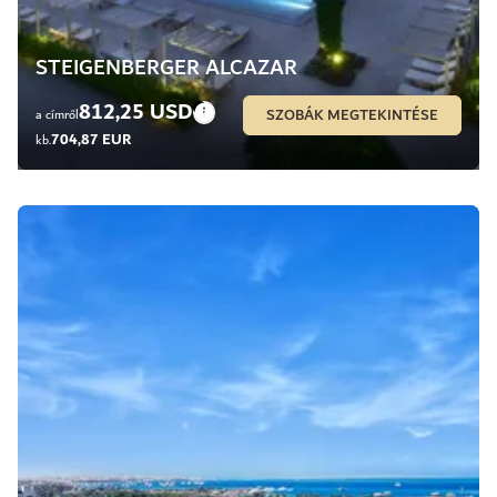
STEIGENBERGER ALCAZAR
812,25 USD
SZOBÁK MEGTEKINTÉSE
a címről
704,87 EUR
kb.