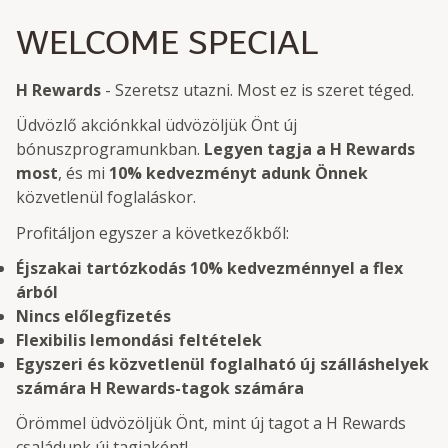
WELCOME SPECIAL
H Rewards
- Szeretsz utazni. Most ez is szeret téged.
Üdvözlő akciónkkal üdvözöljük Önt új
bónuszprogramunkban.
Legyen tagja a H Rewards
most
, és mi
10% kedvezményt adunk Önnek
közvetlenül foglaláskor.
Profitáljon egyszer a következőkből:
Éjszakai tartózkodás 10% kedvezménnyel a flex
árból
Nincs előlegfizetés
Flexibilis lemondási feltételek
Egyszeri és közvetlenül foglalható új szálláshelyek
számára H Rewards-tagok számára
Örömmel üdvözöljük Önt, mint új tagot a H Rewards
családunk új tagjaként!