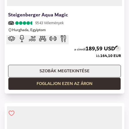
1 of 8
Steigenberger Aqua Magic
9543
Vélemények
Hurghada, Egyiptom
189,59 USD
a címről
164,10 EUR
kb.
SZOBÁK MEGTEKINTÉSE
FOGLALJON EZEN AZ ÁRON