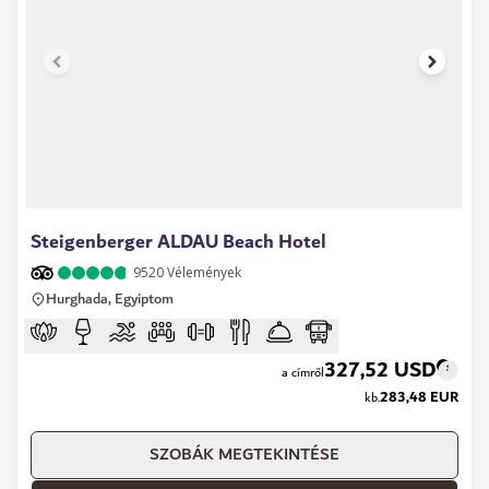
1 of 11
Steigenberger ALDAU Beach Hotel
9520
Vélemények
Hurghada, Egyiptom
327,52 USD
a címről
283,48 EUR
kb.
SZOBÁK MEGTEKINTÉSE