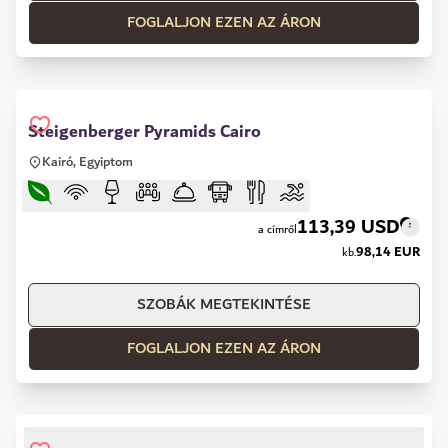
FOGLALJON EZEN AZ ÁRON
Steigenberger Pyramids Cairo
Kairó, Egyiptom
113,39 USD
a címről
98,14 EUR
kb.
SZOBÁK MEGTEKINTÉSE
FOGLALJON EZEN AZ ÁRON