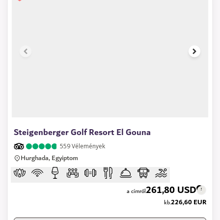
1 of 21
Steigenberger Golf Resort El Gouna
559
Vélemények
Hurghada, Egyiptom
261,80 USD
a címről
226,60 EUR
kb.