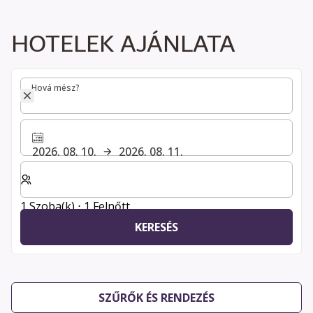
HOTELEK AJÁNLATA
Hová mész?
Hová mész?
2026. 08. 10.
2026. 08. 11.
Válassza ki a szobák és a vendégek számát
1 Szoba(k) ⋅ 1 Felnőtt
KERESÉS
SZŰRŐK ÉS RENDEZÉS