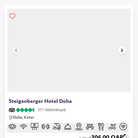
1 of 7
Steigenberger Hotel Doha
371
Vélemények
Doha, Katar
306,00 QAR