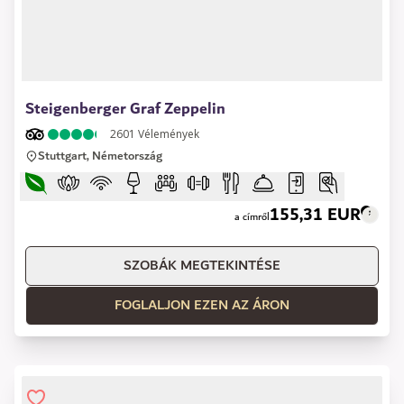
1 of 14
Steigenberger Graf Zeppelin
2601
Vélemények
Stuttgart, Németország
155,31 EUR
a címről
SZOBÁK MEGTEKINTÉSE
FOGLALJON EZEN AZ ÁRON