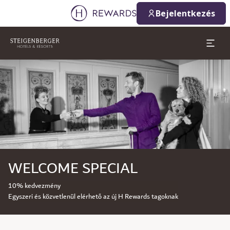
Bejelentkezés
Dia: 1 of 1
WELCOME SPECIAL
10% kedvezmény
Egyszeri és közvetlenül elérhető az új H Rewards tagoknak