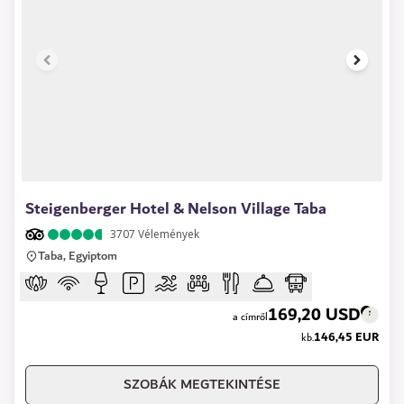
1 of 6
Steigenberger Hotel & Nelson Village Taba
3707
Vélemények
Taba, Egyiptom
169,20 USD
a címről
146,45 EUR
kb.
SZOBÁK MEGTEKINTÉSE