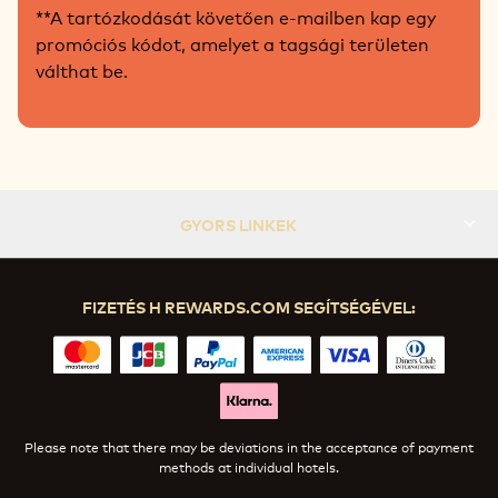
**A tartózkodását követően e-mailben kap egy
promóciós kódot, amelyet a tagsági területen
válthat be.
GYORS LINKEK
FIZETÉS H REWARDS.COM SEGÍTSÉGÉVEL:
Please note that there may be deviations in the acceptance of payment
methods at individual hotels.