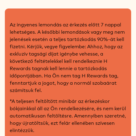
Az ingyenes lemondás az érkezés előtt 7 nappal
lehetséges. A későbbi lemondások vagy meg nem
jelenések esetén a teljes tartózkodás 90%-át kell
fizetni. Kérjük, vegye figyelembe: Ahhoz, hogy az
exkluzív tagsági díjat igénybe vehesse, a
következő feltételekkel kell rendelkeznie H
Rewards tagnak kell lennie a tartózkodás
időpontjában. Ha Ön nem tag H Rewards tag,
fenntartjuk a jogot, hogy a normál szobaárat
számítsuk fel.
*A teljesen feltöltött minibár az érkezéskor
bókjainkkal áll az Ön rendelkezésére, és nem kerül
automatikusan feltöltésre. Amennyiben szeretné,
hogy újratöltsük, ezt felár ellenében szívesen
elintézzük.