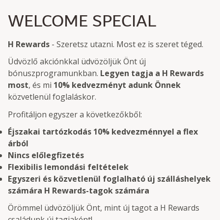
WELCOME SPECIAL
H Rewards
- Szeretsz utazni. Most ez is szeret téged.
Üdvözlő akciónkkal üdvözöljük Önt új
bónuszprogramunkban.
Legyen tagja a H Rewards
most
, és mi
10% kedvezményt adunk Önnek
közvetlenül foglaláskor.
Profitáljon egyszer a következőkből:
Éjszakai tartózkodás 10% kedvezménnyel a flex
árból
Nincs előlegfizetés
Flexibilis lemondási feltételek
Egyszeri és közvetlenül foglalható új szálláshelyek
számára H Rewards-tagok számára
Örömmel üdvözöljük Önt, mint új tagot a H Rewards
családunk új tagjaként!