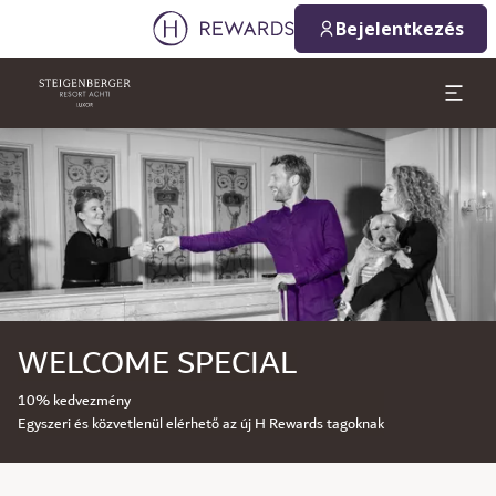
Bejelentkezés
Dia: 1 of 1
WELCOME SPECIAL
10% kedvezmény
Egyszeri és közvetlenül elérhető az új H Rewards tagoknak