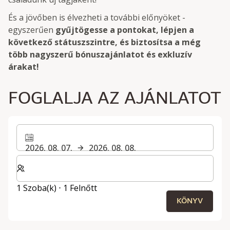
És a jövőben is élvezheti a további előnyöket -
egyszerűen
gyűjtögesse a pontokat, lépjen a
következő státuszszintre, és biztosítsa a még
több nagyszerű bónuszajánlatot és exkluzív
árakat!
FOGLALJA AZ AJÁNLATOT
2026. 08. 07.
2026. 08. 08.
Válassza ki a szobák és a vendégek számát
1 Szoba(k) ⋅ 1 Felnőtt
KÖNYV