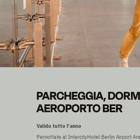
PARCHEGGIA, DORM
PARCHEGGIA, DORMI
Pernottamento
AEROPORTO BER
Parcheggio fino a 7 giorni
Valido tutto l'anno
Pernottate al IntercityHotel Berlin Airport A