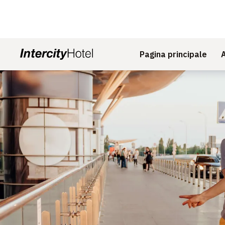
Pagina principale
Diapositiva 1 di 1