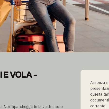
I E VOLA - AEROPORTO
 E VOLA -
Assenza mi
presentazi
questa tari
documenti,
corrente!
rea Northparcheggiate la vostra auto