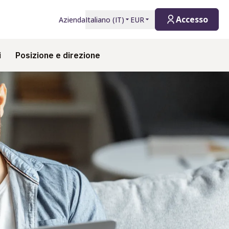
Accesso
Azienda
Italiano
(
IT
)
EUR
i
Posizione e direzione