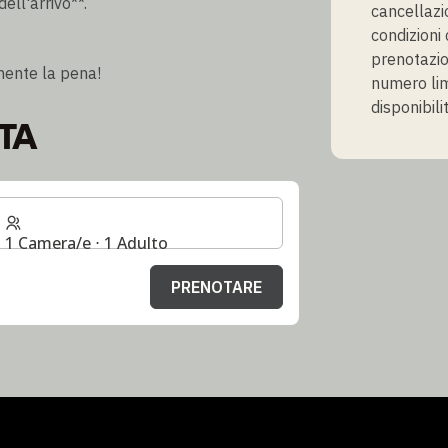
dell'arrivo**.
cancellazi
condizioni 
prenotazio
amente la pena!
numero lim
disponibili
TA
1 Camera/e ⋅ 1 Adulto
PRENOTARE