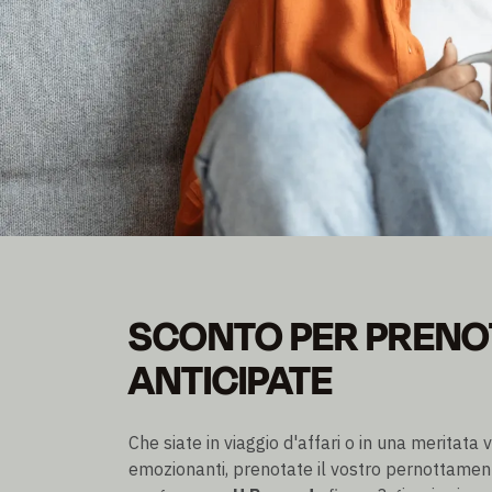
PREZZO EARLY BIR
SCONTO PER PRENO
Risparmia fino al 20% sul prezzo Flex
ANTICIPATE
Prenotabile fino a 3 giorni prima dell'arrivo
Che siate in viaggio d'affari o in una meritata
emozionanti, prenotate il vostro pernottament