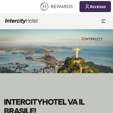
Accesso
Diapositiva 1 di 1
INTERCITYHOTEL VA IL
BRASILE!