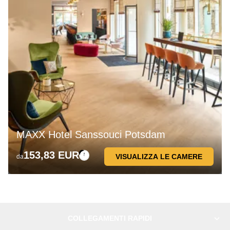
MAXX Hotel Sanssouci Potsdam
153,83 EUR
VISUALIZZA LE CAMERE
da
COLLEGAMENTI RAPIDI