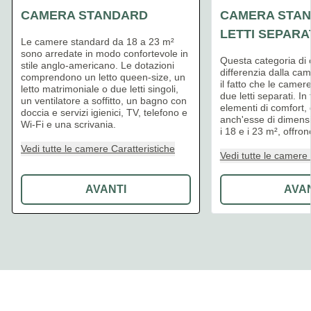
CAMERA STANDARD
CAMERA STA
LETTI SEPARA
Le camere standard da 18 a 23 m²
sono arredate in modo confortevole in
Questa categoria di 
stile anglo-americano. Le dotazioni
differenzia dalla ca
comprendono un letto queen-size, un
il fatto che le camer
letto matrimoniale o due letti singoli,
due letti separati. In 
un ventilatore a soffitto, un bagno con
elementi di comfort,
doccia e servizi igienici, TV, telefono e
anch'esse di dimens
Wi-Fi e una scrivania.
i 18 e i 23 m², offrono
Vedi tutte le camere Caratteristiche
Vedi tutte le camere 
AVANTI
AVA