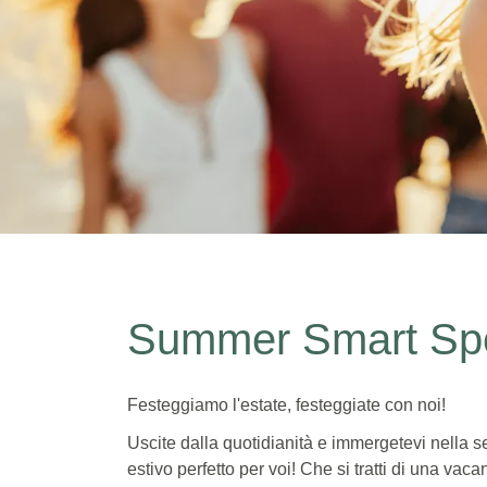
Summer Smart Speci
Summer Smart Spe
Diventa socio e risparmia fino al 30% di sconto
Pernottamento escl./incl. prima colazione
Festeggiamo l'estate, festeggiate con noi!
Uscite dalla quotidianità e immergetevi nella 
estivo perfetto per voi! Che si tratti di una vacan