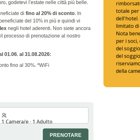
, godetevi l'estate nelle città più belle.
rimborsat
totale per
neficiate di
fino al 20% di sconto
. In
dell'hotel
 beneficiate del 10% in più e quindi vi
limitato d
lex
negli hotel aderenti. Non siete ancora
Nota bene:
il processo di prenotazione al nostro
per i soci
del soggi
al 01.06. al 31.08.2026:
del soggio
riserviamo 
onto fino al 30%. *WiFi
della came
1 Camera/e ⋅ 1 Adulto
PRENOTARE