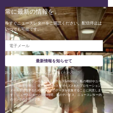
常に最新の情報を。
今すぐニュースレターをご購読ください。配信停止は
いつでも可能です。
電子メール
最新情報を知らせて
詳しくは、
プライバシーポリシー
をご覧ください。
私は、シュタイゲンベルガー・ホテルズGmbHが、私の嗜好やユー
ザー行動を分析し、個人向けにカスタマイズされたプロモーション
メールを送信するために、以下のデータを収集することに同意しま
す： ニュースレターの開封時間、私のデバイス、ニュースレター内
のリンクのクリック数。