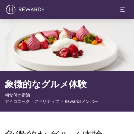
スライド1 1
象徴的なグルメ体験
朝食付き宿泊
アイコニック・アペリティフ H Rewardsメンバー