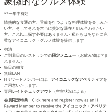
象徴的なグルメ体験
**一年中有効
情熱的な食通の方、舌鼓を打つような料理体験を楽しみた
い方、そしてそれを本当に贅沢な滞在と組み合わせたい
方。これ以上探す必要はありません - 私たちはあなたに完
璧なアイコニック・グルメ体験を提供します：
宿泊
ご到着日のレストランでの
限定メニュー
（お飲み物は含ま
れません）
毎日の朝食
無線LAN
Hリワードメンバーには、
アイコニックなアペリティフ
を
ご用意いたします。
専用
レイトチェックアウト
（空室状況による）
会員限定特典
：Click
here
and register now as an H
Reward Member to receive the
アイコニック・アペリテ
ィフ・カクテル
as
エクスクルーシブ・メンバー・ベネフ