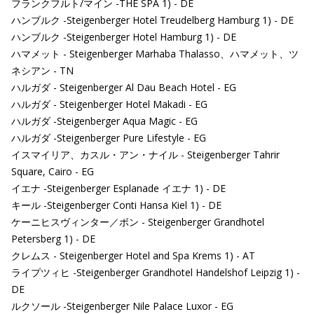
フランクフルト/マイン -THE SPA 1) - DE
ハンブルク -Steigenberger Hotel Treudelberg Hamburg 1) - DE
ハンブルク -Steigenberger Hotel Hamburg 1) - DE
ハマメット - Steigenberger Marhaba Thalasso、ハマメット、ツ
ネシアン - TN
ハルガダ - Steigenberger Al Dau Beach Hotel - EG
ハルガダ - Steigenberger Hotel Makadi - EG
ハルガダ -Steigenberger Aqua Magic - EG
ハルガダ -Steigenberger Pure Lifestyle - EG
イスマイリア、カスル・アン・ナイル - Steigenberger Tahrir
Square, Cairo - EG
イエナ -Steigenberger Esplanade イエナ 1) - DE
キール -Steigenberger Conti Hansa Kiel 1) - DE
ケーニヒスヴィンター／ボン - Steigenberger Grandhotel
Petersberg 1) - DE
クレムス - Steigenberger Hotel and Spa Krems 1) - AT
ライプツィヒ -Steigenberger Grandhotel Handelshof Leipzig 1) -
DE
ルクソール -Steigenberger Nile Palace Luxor - EG