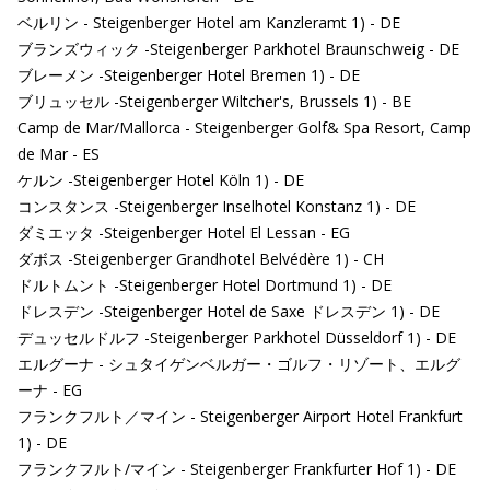
ベルリン - Steigenberger Hotel am Kanzleramt 1) - DE
ブランズウィック -Steigenberger Parkhotel Braunschweig - DE
ブレーメン -Steigenberger Hotel Bremen 1) - DE
ブリュッセル -Steigenberger Wiltcher's, Brussels 1) - BE
Camp de Mar/Mallorca - Steigenberger Golf& Spa Resort, Camp
de Mar - ES
ケルン -Steigenberger Hotel Köln 1) - DE
コンスタンス -Steigenberger Inselhotel Konstanz 1) - DE
ダミエッタ -Steigenberger Hotel El Lessan - EG
ダボス -Steigenberger Grandhotel Belvédère 1) - CH
ドルトムント -Steigenberger Hotel Dortmund 1) - DE
ドレスデン -Steigenberger Hotel de Saxe ドレスデン 1) - DE
デュッセルドルフ -Steigenberger Parkhotel Düsseldorf 1) - DE
エルグーナ - シュタイゲンベルガー・ゴルフ・リゾート、エルグ
ーナ - EG
フランクフルト／マイン - Steigenberger Airport Hotel Frankfurt
1) - DE
フランクフルト/マイン - Steigenberger Frankfurter Hof 1) - DE