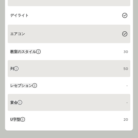
デイライト
エアコン
教室のスタイル
30
列
50
レセプション
-
宴会
-
U字型
20