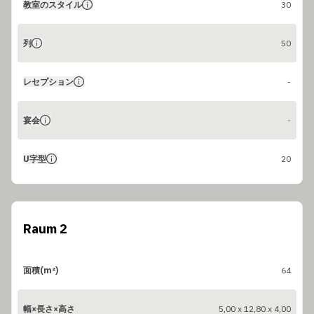
教室のスタイル
30
列
50
レセプション
-
宴会
-
U字型
20
Raum 2
面積(m²)
64
幅×長さ×高さ
5,00 x 12,80 x 4,00