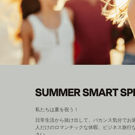
SUMMER SMART SP
SUMMER SMART SP
会員になると最大30％割引 */incl を除く宿泊料金。
私たちは夏を祝う！
日常生活から抜け出して、バカンス気分でお
人だけのロマンチックな休暇、ビジネス旅行
さい。