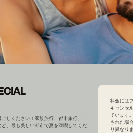
ECIAL
ECIAL
料金には
キャンセ
ています
過ごしください！家族旅行、都市旅行、二
された場
など、最も美しい都市で夏を満喫してくだ
り異なり