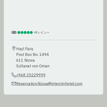
49
レビュー
Hayl Farq

Post Box No. 1494

611 Nizwa

Sultanat von Oman
+968 25229999
Reservation.Nizwa@intercityhotel.com