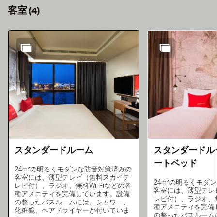
客室
(
4
)
スライド1 4
スタンダードルーム
スタンダードル
ートベッド
24m²の明るくモダンな防音対策済みの
客室には、薄型テレビ（無料スカイテ
24m²の明るくモダ
レビ付）、ラジオ、無料Wi-Fiなどの各
客室には、薄型テレ
種アメニティを完備しています。設備
レビ付）、ラジオ、無
の整ったバスルームには、シャワー、
種アメニティを完備
化粧鏡、ヘアドライヤーが付いていま
の整ったバスルーム