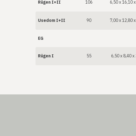
Rügen I+II
106
6,50 x 16,10 x
Usedom I+II
90
7,00 x 12,80 x
EG
Rügen I
55
6,50 x 8,40 x