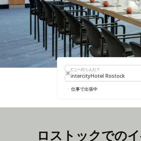
どこへ行くんだ？
どこへ行くんだ？
ミーティング& 
仕事で出張中
会議室を探す
ロストックでのイ