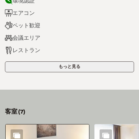
環境認証
エアコン
ペット歓迎
会議エリア
レストラン
もっと見る
客室
(
7
)
スライド1 7