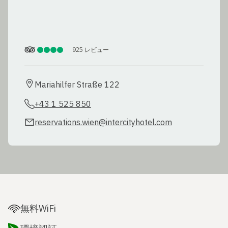
925
レビュー
Mariahilfer Straße 122
+43 1 525 850
reservations.wien@intercityhotel.com
無料WiFi